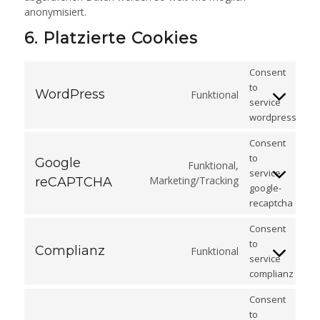
anonymisiert.
6. Platzierte Cookies
Consent
to
WordPress
Funktional
service
wordpress
Consent
to
Google
Funktional,
service
Marketing/Tracking
reCAPTCHA
google-
recaptcha
Consent
to
Complianz
Funktional
service
complianz
Consent
to